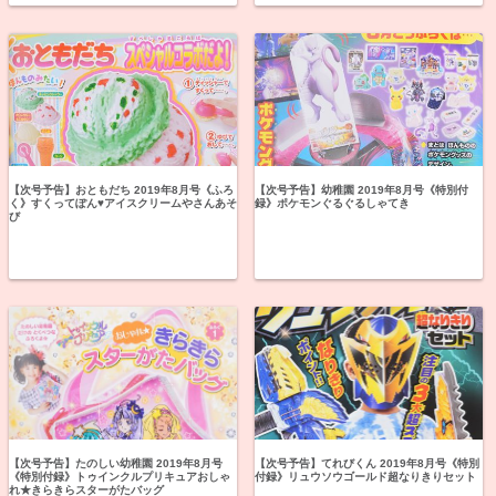
【次号予告】おともだち 2019年8月号《ふろ
【次号予告】幼稚園 2019年8月号《特別付
く》すくってぽん♥アイスクリームやさんあそ
録》ポケモンぐるぐるしゃてき
び
【次号予告】たのしい幼稚園 2019年8月号
【次号予告】てれびくん 2019年8月号《特別
《特別付録》トゥインクルプリキュアおしゃ
付録》リュウソウゴールド超なりきりセット
れ★きらきらスターがたバッグ