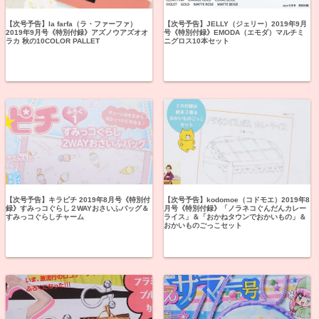
【次号予告】la farfa（ラ・ファーファ）
【次号予告】JELLY（ジェリー）2019年9月
2019年9月号《特別付録》アズノウアズオオ
号《特別付録》EMODA（エモダ）マルチミ
ラカ 秋の10COLOR PALLET
ニグロス10本セット
【次号予告】キラピチ 2019年8月号《特別付
【次号予告】kodomoe（コドモエ）2019年8
録》すみっコぐらし２WAYおさいふバッグ＆
月号《特別付録》「ノラネコぐんだんカレー
すみっコぐらしチャーム
ライス」＆「おかねタウンでおかいもの」＆
おかいものごっこセット