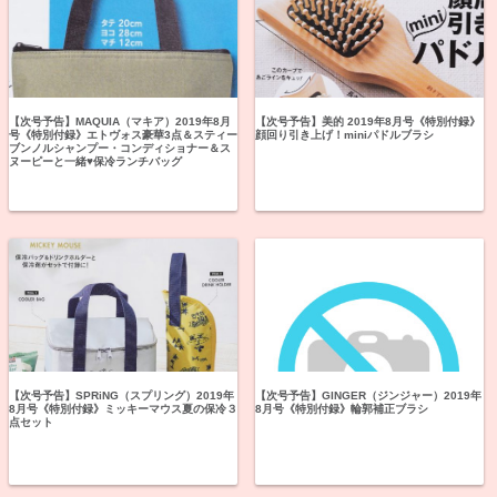
【次号予告】MAQUIA（マキア）2019年8月
【次号予告】美的 2019年8月号《特別付録》
号《特別付録》エトヴォス豪華3点＆スティー
顔回り引き上げ！miniパドルブラシ
ブンノルシャンプー・コンディショナー＆ス
ヌーピーと一緒♥保冷ランチバッグ
【次号予告】SPRiNG（スプリング）2019年
【次号予告】GINGER（ジンジャー）2019年
8月号《特別付録》ミッキーマウス夏の保冷３
8月号《特別付録》輪郭補正ブラシ
点セット