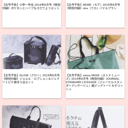
【次号予告】小学一年生 2019年8月号《特別
【次号予告】MORE（モア）2019年8月号
付録》ポケモンとハーブをそだてようセット
《特別付録》uka（ウカ）パドルブラシ
【次号予告】GLOW（グロー）2019年8月号
【次号予告】otona MUSE（オトナミュー
《特別付録》ジョエル・ロブション＆ジェラ
ズ）2019年8月号《特別付録》JOURNAL
ートピケ保冷３点セット
STANDARD L’ESSAGE（ジャーナルスタン
ダードレサージュ）超ビッグトート＆サコッ
シュ