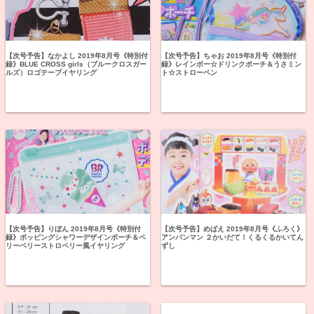
【次号予告】なかよし 2019年8月号《特別付
【次号予告】ちゃお 2019年8月号《特別付
録》BLUE CROSS girls（ブルークロスガー
録》レインボー☆ドリンクポーチ＆うさミン
ルズ）ロゴテープイヤリング
ト☆ストローペン
【次号予告】りぼん 2019年8月号《特別付
【次号予告】めばえ 2019年8月号《ふろく》
録》ポッピングシャワーデザインポーチ＆ベ
アンパンマン ２かいだて！くるくるかいてん
リーベリーストロベリー風イヤリング
ずし