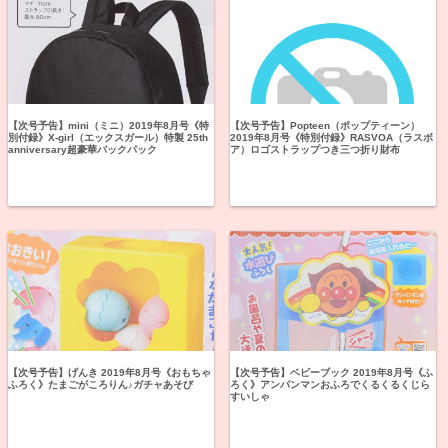
【次号予告】mini（ミニ）2019年8月号《特
【次号予告】Popteen（ポップティーン）
別付録》X-girl（エックスガール）特製 25th
2019年8月号《特別付録》RASVOA（ラスボ
anniversary超豪華バックパック
ア）ロゴストラップつき三つ折り財布
【次号予告】げんき 2019年8月号《おもちゃ
【次号予告】ベビーブック 2019年8月号《ふ
ふろく》たまごがころりん♪ガチャあそび
ろく》アンパンマンおふろでくるくるくじら
すいしゃ