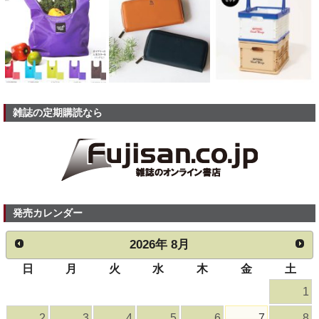
雑誌の定期購読なら
発売カレンダー
2026
年
8月
日
月
火
水
木
金
土
1
2
3
4
5
6
7
8