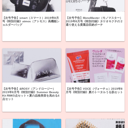
【次号予告】smart（スマート）2019年8月
【次号予告】MonoMaster（モノマスター）
号《特別付録》atmos（アトモス）高機能シ
2019年8月号《特別付録》タケオキクチの２
ョルダーバッグ
通り使える貴重品収納ポーチ
【次号予告】&ROSY（アンドロージー）
【次号予告】VOCE（ヴォーチェ）2019年8
2019年8月号《特別付録》Summer Beauty
月号《特別付録》夏のトータルうる肌セット
Kit RMK5点セット＋夏の品格美容を高める4
点セット