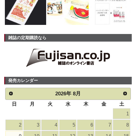
雑誌の定期購読なら
発売カレンダー
2026
年
8月
日
月
火
水
木
金
土
1
2
3
4
5
6
7
8