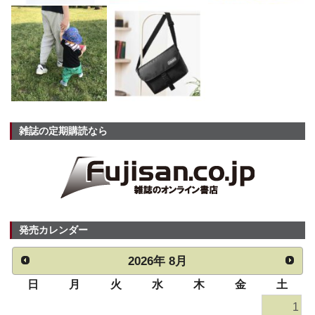
雑誌の定期購読なら
発売カレンダー
2026
年
8月
日
月
火
水
木
金
土
1