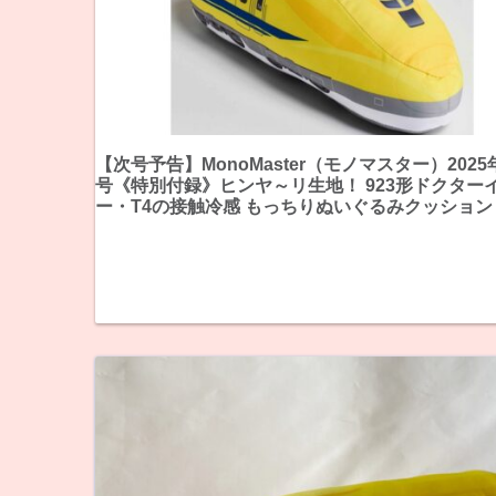
【次号予告】MonoMaster（モノマスター）2025
号《特別付録》ヒンヤ～リ生地！ 923形ドクター
ー・T4の接触冷感 もっちりぬいぐるみクッション