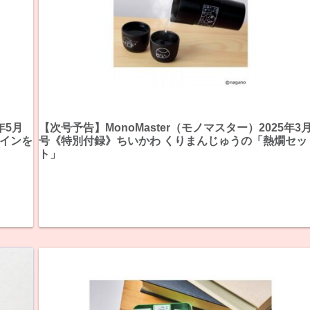
年5月
【次号予告】MonoMaster（モノマスター）2025年3
ザインを
号《特別付録》ちいかわ くりまんじゅうの「熱燗セッ
ト」