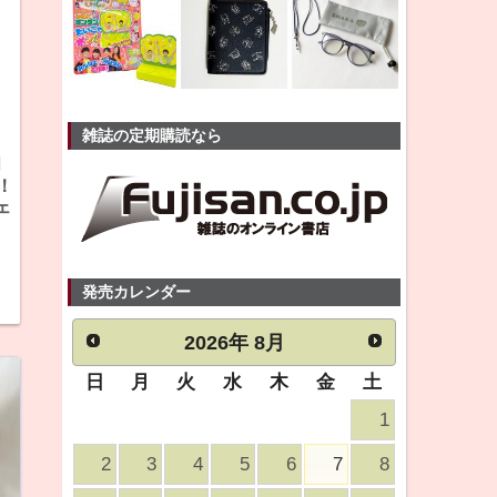
雑誌の定期購読なら
月
！
ェ
発売カレンダー
2026
年
8月
日
月
火
水
木
金
土
1
2
3
4
5
6
7
8