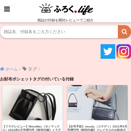
雑誌の付録を開封レビューでご紹介
タグ
ホーム
お財布ポシェットタグの付いている付録
【フラゲレビュー】MonoMax（モノマック
【次号予告】steady.（ステディ）2021年9月
ス）2024年3月号増刊号《特別付録》トラデ
号増刊号《特別付録》クレイサスのお財布ポ