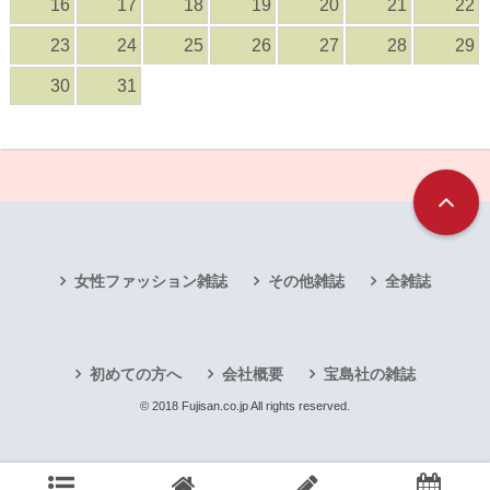
16
17
18
19
20
21
22
23
24
25
26
27
28
29
30
31
女性ファッション雑誌
その他雑誌
全雑誌
初めての方へ
会社概要
宝島社の雑誌
© 2018 Fujisan.co.jp All rights reserved.