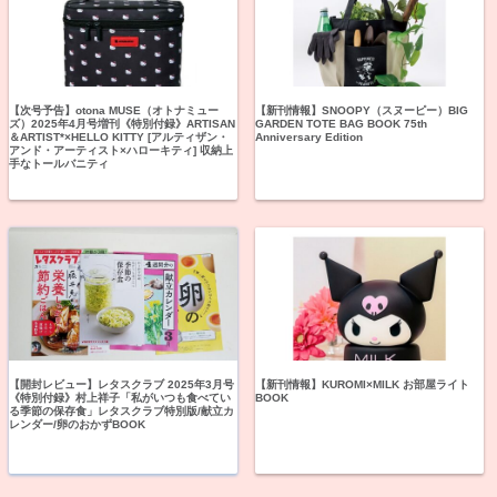
【次号予告】otona MUSE（オトナミュー
【新刊情報】SNOOPY（スヌーピー）BIG
ズ）2025年4月号増刊《特別付録》ARTISAN
GARDEN TOTE BAG BOOK 75th
＆ARTIST*×HELLO KITTY [アルティザン・
Anniversary Edition
アンド・アーティスト×ハローキティ] 収納上
手なトールバニティ
【開封レビュー】レタスクラブ 2025年3月号
【新刊情報】KUROMI×MILK お部屋ライト
《特別付録》村上祥子「私がいつも食べてい
BOOK
る季節の保存食」レタスクラブ特別版/献立カ
レンダー/卵のおかずBOOK