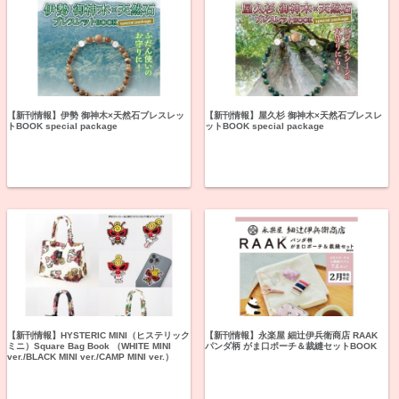
【新刊情報】伊勢 御神木×天然石ブレスレッ
【新刊情報】屋久杉 御神木×天然石ブレスレ
トBOOK special package
ットBOOK special package
【新刊情報】HYSTERIC MINI（ヒステリック
【新刊情報】永楽屋 細辻伊兵衛商店 RAAK
ミニ）Square Bag Book （WHITE MINI
パンダ柄 がま口ポーチ＆裁縫セットBOOK
ver./BLACK MINI ver./CAMP MINI ver.）