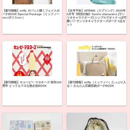
【新刊情報】miffy ガバッと開くフェイスポ
【次号予告】SPRiNG（スプリング）2025年
ーチBOOK Special Package（ミッフィー
4月号《特別付録》Sanrio characters [サン
ver./ボリスver.）
リオキャラクターズ] シンプルでオトナっぽ可
愛い♡ サンリオキャラクターズポーチ 3点セ
ット
【新刊情報】キユーピー マヨネーズ 発売100
【新刊情報】miffy（ミッフィー）たっぷり入
周年 とってもマヨな抱き枕BOOK
る！ かんたん圧縮収納ポーチBOOK