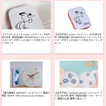
【フラゲレビュー】smart（スマート）2025
【次号予告】smart（スマート）2025年4月
年4月号《特別付録》PEANUTS [ピーナッツ]
号《特別付録》PEANUTS [ピーナッツ] スヌ
スヌーピーデザインの 缶ケース付きグルーミ
ーピーデザインの 缶ケース付きグルーミング
ングセット
セット
【新刊情報】SNOOPY（スヌーピー）壁掛け
【次号予告】cookpad plus(クックパッド プ
時計 BOOK 75th Anniversary Edition
ラス) 2025年 春号《特別付録》リサ・ラーソ
ン 磁器のお皿 豪華２枚セット