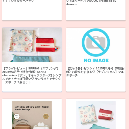
く！」ショルダーバッグ
ショルダーバッグBOOK produced by
Areeam
【フラゲレビュー】SPRiNG（スプリング）
【次号予告】ゼクシィ 2025年4月号《特別付
2025年4月号《特別付録》Sanrio
録》お役立ちすぎる♡【ラプンツェル】マル
characters [サンリオキャラクターズ] シンプ
チポーチ
ルでオトナっぽ可愛い♡ サンリオキャラクタ
ーズポーチ 3点セット