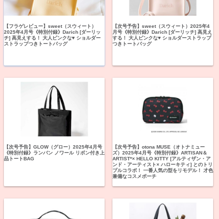
【フラゲレビュー】sweet（スウィート）
【次号予告】sweet（スウィート）2025年4
2025年4月号《特別付録》Darich [ダーリッ
月号《特別付録》Darich [ダーリッチ] 高見え
チ] 高見えする！ 大人ピンクな♥ ショルダー
する！ 大人ピンクな♥ ショルダーストラップ
ストラップつきトートバッグ
つきトートバッグ
【次号予告】GLOW（グロー）2025年4月号
【次号予告】otona MUSE（オトナミュー
《特別付録》ランバン ノワール リボン付き上
ズ）2025年4月号《特別付録》ARTISAN＆
品トートBAG
ARTIST*× HELLO KITTY [アルティザン・ア
ンド・アーティスト× ハローキティ] とのトリ
プルコラボ！ 一番人気の型をリモデル！ 才色
兼備なコスメポーチ