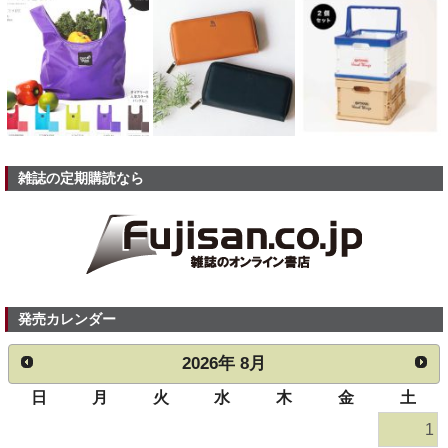
雑誌の定期購読なら
発売カレンダー
2026
年
8月
日
月
火
水
木
金
土
1