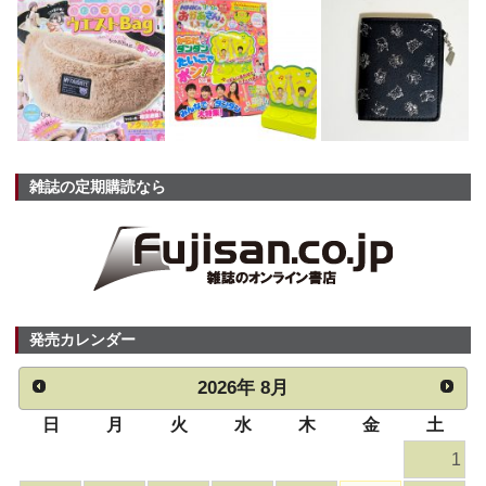
雑誌の定期購読なら
発売カレンダー
2026
年
8月
日
月
火
水
木
金
土
1