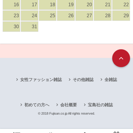
16
17
18
19
20
21
22
23
24
25
26
27
28
29
30
31
女性ファッション雑誌
その他雑誌
全雑誌
初めての方へ
会社概要
宝島社の雑誌
© 2018 Fujisan.co.jp All rights reserved.