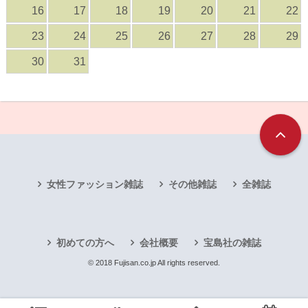
16
17
18
19
20
21
22
23
24
25
26
27
28
29
30
31
女性ファッション雑誌
その他雑誌
全雑誌
初めての方へ
会社概要
宝島社の雑誌
© 2018 Fujisan.co.jp All rights reserved.