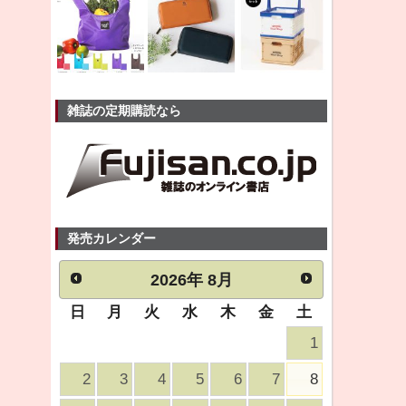
雑誌の定期購読なら
発売カレンダー
2026
年
8月
日
月
火
水
木
金
土
1
2
3
4
5
6
7
8