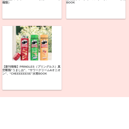
種類）
BOOK
【新刊情報】PRINGLES（プリングルス）真
空断熱“うましお”、“サワークリーム&オニオ
ン”、“CHEEEEEESE”水筒BOOK