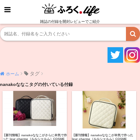
雑誌の付録を開封レビューでご紹介
タグ
ホーム
nanakoななこタグの付いている付録
【新刊情報】nanakoななこがさらに本気で作
【新刊情報】nanakoななこが本気で作った
った leur charme（ルルシャルム）COSME
leur charme（ルルシャルム）COSME