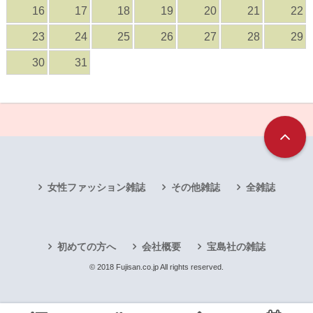
16
17
18
19
20
21
22
23
24
25
26
27
28
29
30
31
女性ファッション雑誌
その他雑誌
全雑誌
初めての方へ
会社概要
宝島社の雑誌
© 2018 Fujisan.co.jp All rights reserved.