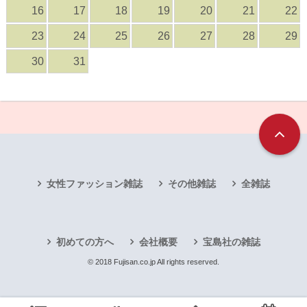
16
17
18
19
20
21
22
23
24
25
26
27
28
29
30
31
女性ファッション雑誌
その他雑誌
全雑誌
初めての方へ
会社概要
宝島社の雑誌
© 2018 Fujisan.co.jp All rights reserved.