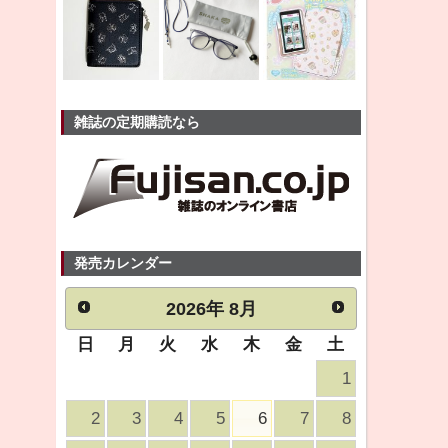
雑誌の定期購読なら
発売カレンダー
2026
年
8月
日
月
火
水
木
金
土
1
2
3
4
5
6
7
8