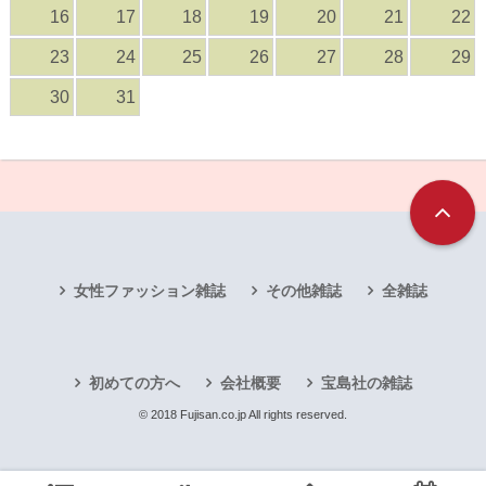
16
17
18
19
20
21
22
23
24
25
26
27
28
29
30
31
女性ファッション雑誌
その他雑誌
全雑誌
初めての方へ
会社概要
宝島社の雑誌
© 2018 Fujisan.co.jp All rights reserved.