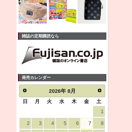
雑誌の定期購読なら
発売カレンダー
2026
年
8月
日
月
火
水
木
金
土
1
2
3
4
5
6
7
8