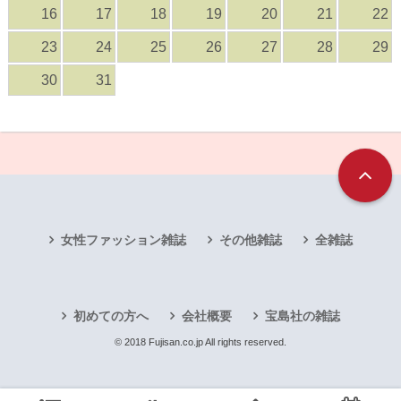
16
17
18
19
20
21
22
23
24
25
26
27
28
29
30
31
女性ファッション雑誌
その他雑誌
全雑誌
初めての方へ
会社概要
宝島社の雑誌
© 2018 Fujisan.co.jp All rights reserved.