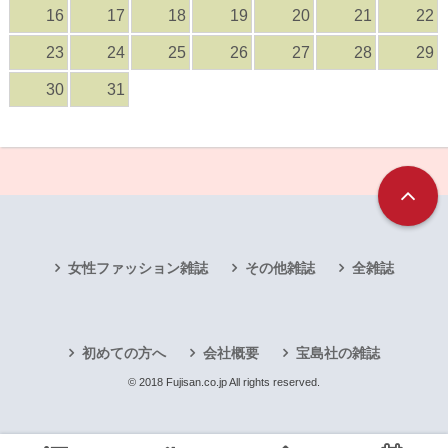
16
17
18
19
20
21
22
23
24
25
26
27
28
29
30
31
女性ファッション雑誌
その他雑誌
全雑誌
初めての方へ
会社概要
宝島社の雑誌
© 2018 Fujisan.co.jp All rights reserved.