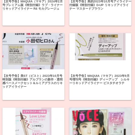
【次号予告】MAQUIA（マキア）2024年2月
【次号予告】美的2023年10月号アイライナー
号プレミアム版《特別付録》ラブ・ライナー
付録版《特別付録》D-UP リキッドアイライ
リキッドアイライナー R4 モカグレージュ
ナー マスタードブラウン
【次号予告】美ST（ビスト）2023年10月号
【次号予告】MAQUIA（マキア）2023年9月
特別版《特別付録》アルブランの新作・透明
号増刊号《特別付録》ディーアップ シルキ
感ベースメークセット＆ルミアグラスのリキ
ーリキッドアイライナー ピスタチオラテ
ッドアイライナー