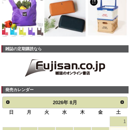
雑誌の定期購読なら
発売カレンダー
2026
年
8月
日
月
火
水
木
金
土
1