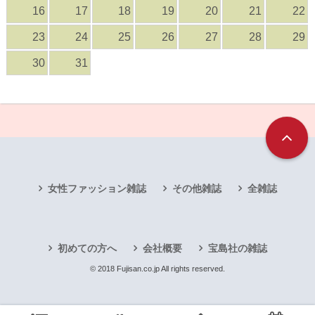
16
17
18
19
20
21
22
23
24
25
26
27
28
29
30
31
女性ファッション雑誌
その他雑誌
全雑誌
初めての方へ
会社概要
宝島社の雑誌
© 2018 Fujisan.co.jp All rights reserved.