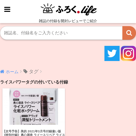
雑誌の付録を開封レビューでご紹介
タグ
ホーム
ライスパワータグの付いている付録
【次号予告】美的 2021年3月号付録違い版
《特別付録》勇心酒造 ライースリペア ライス