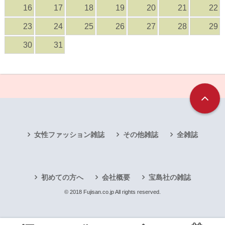
16
17
18
19
20
21
22
23
24
25
26
27
28
29
30
31
女性ファッション雑誌
その他雑誌
全雑誌
初めての方へ
会社概要
宝島社の雑誌
© 2018 Fujisan.co.jp All rights reserved.