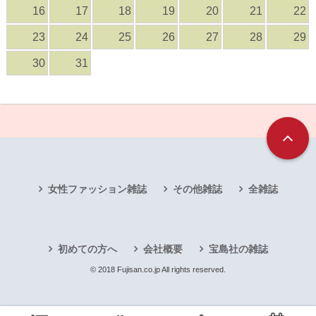
16
17
18
19
20
21
22
23
24
25
26
27
28
29
30
31
女性ファッション雑誌
その他雑誌
全雑誌
初めての方へ
会社概要
宝島社の雑誌
© 2018 Fujisan.co.jp All rights reserved.