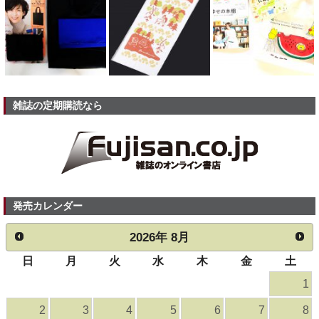
雑誌の定期購読なら
発売カレンダー
2026
年
8月
日
月
火
水
木
金
土
1
2
3
4
5
6
7
8