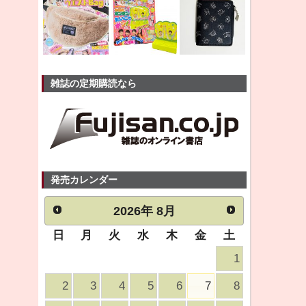
雑誌の定期購読なら
発売カレンダー
2026
年
8月
日
月
火
水
木
金
土
1
2
3
4
5
6
7
8