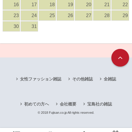
16
17
18
19
20
21
22
23
24
25
26
27
28
29
30
31
女性ファッション雑誌
その他雑誌
全雑誌
初めての方へ
会社概要
宝島社の雑誌
© 2018 Fujisan.co.jp All rights reserved.