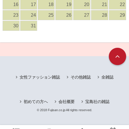
16
17
18
19
20
21
22
23
24
25
26
27
28
29
30
31
女性ファッション雑誌
その他雑誌
全雑誌
初めての方へ
会社概要
宝島社の雑誌
© 2018 Fujisan.co.jp All rights reserved.