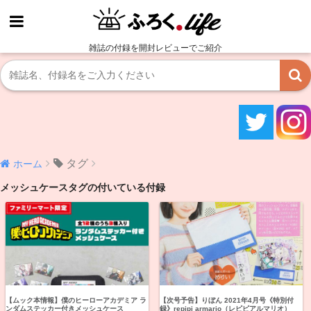
雑誌の付録を開封レビューでご紹介
タグ
ホーム
メッシュケースタグの付いている付録
【ムック本情報】僕のヒーローアカデミア ラ
【次号予告】りぼん 2021年4月号《特別付
ンダムステッカー付きメッシュケース
録》repipi armario（レピピアルマリオ）