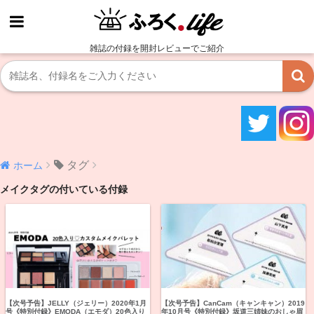
雑誌の付録を開封レビューでご紹介
タグ
ホーム
メイクタグの付いている付録
【次号予告】JELLY（ジェリー）2020年1月
【次号予告】CanCam（キャンキャン）2019
号《特別付録》EMODA（エモダ）20色入り
年10月号《特別付録》坂道三姉妹のおしゃ眉