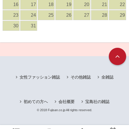
16
17
18
19
20
21
22
23
24
25
26
27
28
29
30
31
女性ファッション雑誌
その他雑誌
全雑誌
初めての方へ
会社概要
宝島社の雑誌
© 2018 Fujisan.co.jp All rights reserved.