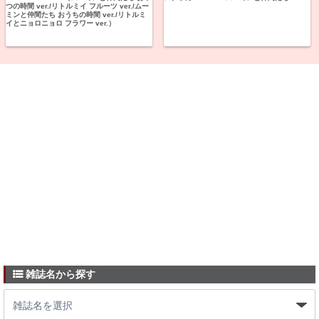
つの時間 ver./リトルミイ フルーツ ver./ムー
ミンと仲間たち おうちの時間 ver./リトルミ
イとニョロニョロ フラワー ver.）
雑誌名から探す