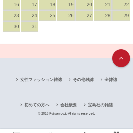
16
17
18
19
20
21
22
23
24
25
26
27
28
29
30
31
女性ファッション雑誌
その他雑誌
全雑誌
初めての方へ
会社概要
宝島社の雑誌
© 2018 Fujisan.co.jp All rights reserved.