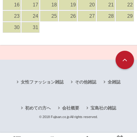
16
17
18
19
20
21
22
23
24
25
26
27
28
29
30
31
女性ファッション雑誌
その他雑誌
全雑誌
初めての方へ
会社概要
宝島社の雑誌
© 2018 Fujisan.co.jp All rights reserved.