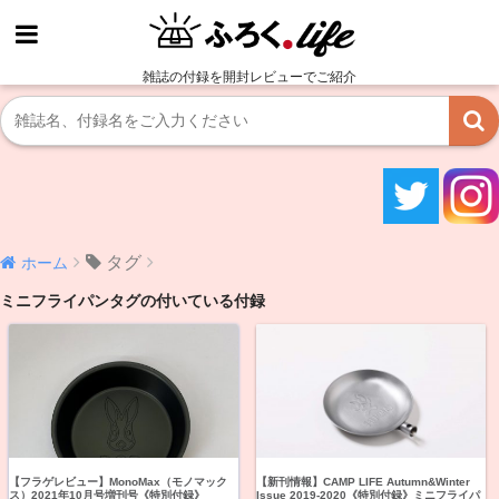
雑誌の付録を開封レビューでご紹介
タグ
ホーム
ミニフライパンタグの付いている付録
【フラゲレビュー】MonoMax（モノマック
【新刊情報】CAMP LIFE Autumn&Winter
ス）2021年10月号増刊号《特別付録》
Issue 2019-2020《特別付録》ミニフライパ