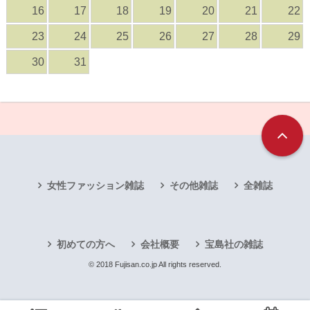
16
17
18
19
20
21
22
23
24
25
26
27
28
29
30
31
女性ファッション雑誌
その他雑誌
全雑誌
初めての方へ
会社概要
宝島社の雑誌
© 2018 Fujisan.co.jp All rights reserved.