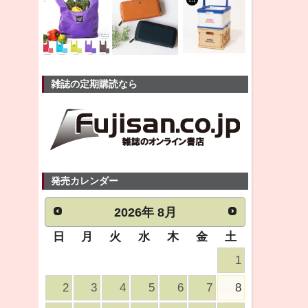
雑誌の定期購読なら
発売カレンダー
2026
年
8月
日
月
火
水
木
金
土
1
2
3
4
5
6
7
8