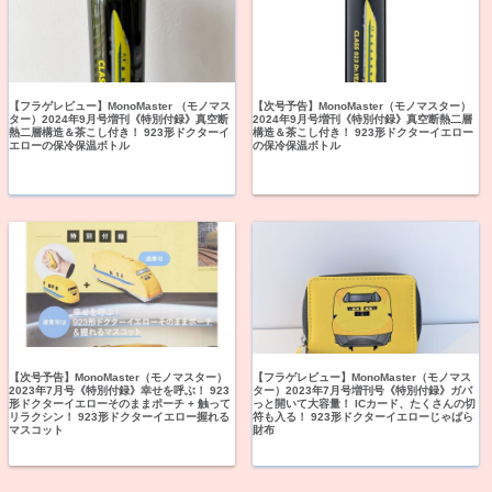
【フラゲレビュー】MonoMaster （モノマス
【次号予告】MonoMaster（モノマスター）
ター）2024年9月号増刊《特別付録》真空断
2024年9月号増刊《特別付録》真空断熱二層
熱二層構造＆茶こし付き！ 923形ドクターイ
構造＆茶こし付き！ 923形ドクターイエロー
エローの保冷保温ボトル
の保冷保温ボトル
【次号予告】MonoMaster（モノマスター）
【フラゲレビュー】MonoMaster（モノマス
2023年7月号《特別付録》幸せを呼ぶ！ 923
ター）2023年7月号増刊号《特別付録》ガバ
形ドクターイエローそのままポーチ + 触って
っと開いて大容量！ ICカード、たくさんの切
リラクシン！ 923形ドクターイエロー握れる
符も入る！ 923形ドクターイエローじゃばら
マスコット
財布