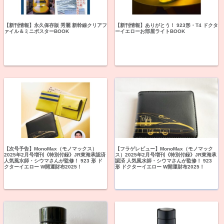
【新刊情報】永久保存版 秀麗 新幹線クリアフ
【新刊情報】ありがとう！ 923形・T4 ドクタ
ァイル＆ミニポスターBOOK
ーイエローお部屋ライトBOOK
【次号予告】MonoMax（モノマックス）
【フラゲレビュー】MonoMax（モノマック
2025年2月号増刊《特別付録》JR東海承認済
ス）2025年2月号増刊《特別付録》JR東海承
人気風水師・シウマさんが監修！ 923 形 ド
認済 人気風水師・シウマさんが監修！ 923
クターイエロー W開運財布2025！
形 ドクターイエロー W開運財布2025！