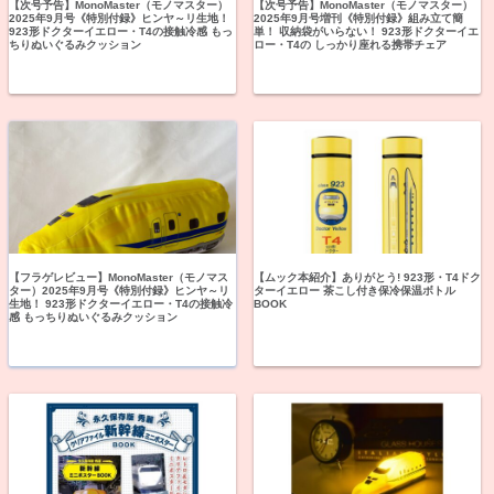
【次号予告】MonoMaster（モノマスター）
【次号予告】MonoMaster（モノマスター）
2025年9月号《特別付録》ヒンヤ～リ生地！
2025年9月号増刊《特別付録》組み立て簡
923形ドクターイエロー・T4の接触冷感 もっ
単！ 収納袋がいらない！ 923形ドクターイエ
ちりぬいぐるみクッション
ロー・T4の しっかり座れる携帯チェア
【フラゲレビュー】MonoMaster（モノマス
【ムック本紹介】ありがとう! 923形・T4ドク
ター）2025年9月号《特別付録》ヒンヤ～リ
ターイエロー 茶こし付き保冷保温ボトル
生地！ 923形ドクターイエロー・T4の接触冷
BOOK
感 もっちりぬいぐるみクッション