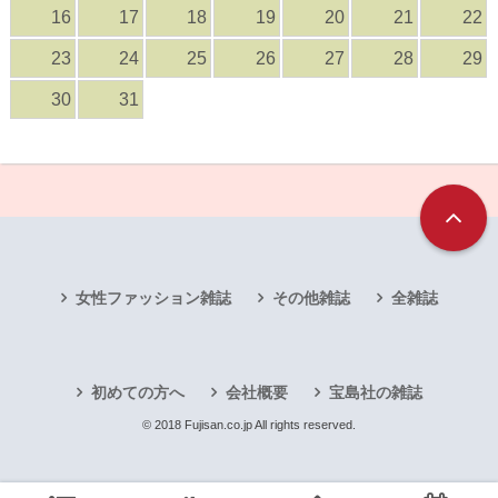
16
17
18
19
20
21
22
23
24
25
26
27
28
29
30
31
女性ファッション雑誌
その他雑誌
全雑誌
初めての方へ
会社概要
宝島社の雑誌
© 2018 Fujisan.co.jp All rights reserved.