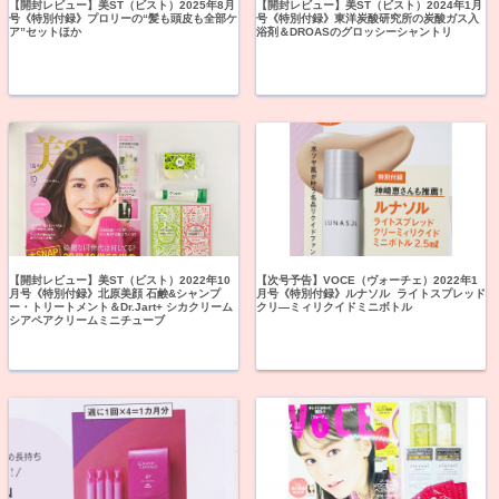
【開封レビュー】美ST（ビスト）2025年8月
【開封レビュー】美ST（ビスト）2024年1月
号《特別付録》プロリーの“髪も頭皮も全部ケ
号《特別付録》東洋炭酸研究所の炭酸ガス入
ア”セットほか
浴剤＆DROASのグロッシーシャントリ
【開封レビュー】美ST（ビスト）2022年10
【次号予告】VOCE（ヴォーチェ）2022年1
月号《特別付録》北原美顔 石鹸&シャンプ
月号《特別付録》ルナソル ライトスプレッド
ー・トリートメント＆Dr.Jart+ シカクリーム
クリ―ミィリクイドミニボトル
シアペアクリームミニチューブ