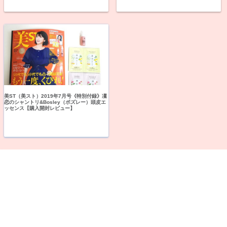
美ST（美スト）2019年7月号《特別付録》凜
恋のシャントリ&Bosley（ボズレー）頭皮エ
ッセンス【購入開封レビュー】