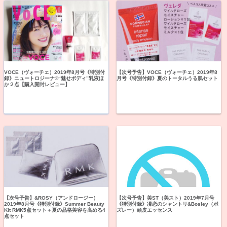
VOCE（ヴォーチェ）2019年8月号《特別付
【次号予告】VOCE（ヴォーチェ）2019年8
録》ニュートロジーナ®“魅せボディ”乳液ほ
月号《特別付録》夏のトータルうる肌セット
か２点【購入開封レビュー】
【次号予告】&ROSY（アンドロージー）
【次号予告】美ST（美スト）2019年7月号
2019年8月号《特別付録》Summer Beauty
《特別付録》凜恋のシャントリ&Bosley（ボ
Kit RMK5点セット＋夏の品格美容を高める4
ズレー）頭皮エッセンス
点セット