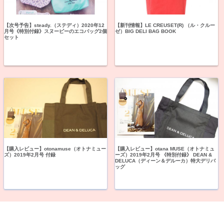
【次号予告】steady.（ステディ）2020年12
【新刊情報】LE CREUSET(R) （ル・クルー
月号《特別付録》スヌーピーのエコバッグ2個
ゼ）BIG DELI BAG BOOK
セット
【購入レビュー】otonamuse（オトナミュー
【購入レビュー】otana MUSE（オトナミュ
ズ）2019年2月号 付録
ーズ）2019年2月号 《特別付録》 DEAN &
DELUCA（ディーン＆デルーカ）特大デリバ
ッグ