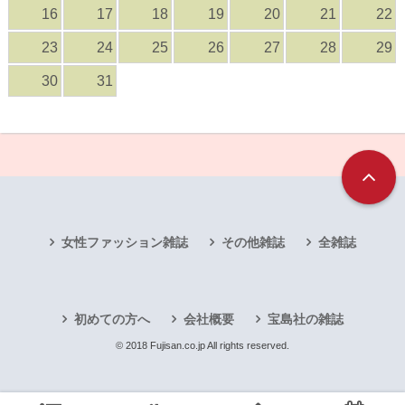
16
17
18
19
20
21
22
23
24
25
26
27
28
29
30
31
女性ファッション雑誌
その他雑誌
全雑誌
初めての方へ
会社概要
宝島社の雑誌
© 2018 Fujisan.co.jp All rights reserved.