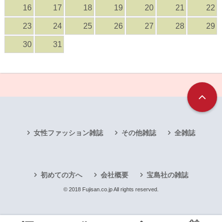
16
17
18
19
20
21
22
23
24
25
26
27
28
29
30
31
女性ファッション雑誌
その他雑誌
全雑誌
初めての方へ
会社概要
宝島社の雑誌
© 2018 Fujisan.co.jp All rights reserved.