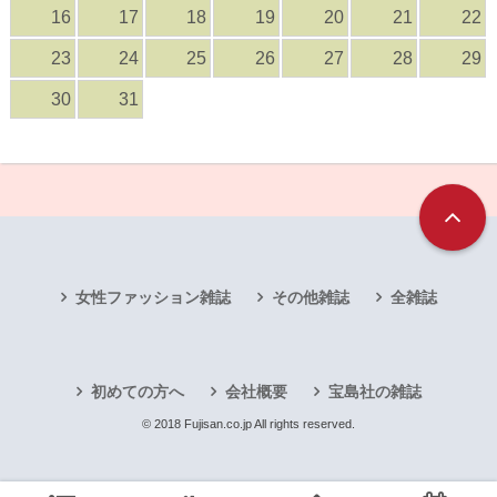
16
17
18
19
20
21
22
23
24
25
26
27
28
29
30
31
女性ファッション雑誌
その他雑誌
全雑誌
初めての方へ
会社概要
宝島社の雑誌
© 2018 Fujisan.co.jp All rights reserved.