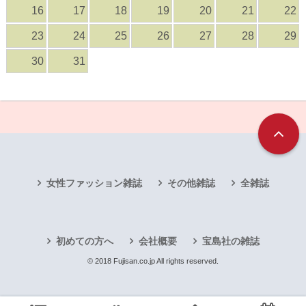
16
17
18
19
20
21
22
23
24
25
26
27
28
29
30
31
女性ファッション雑誌
その他雑誌
全雑誌
初めての方へ
会社概要
宝島社の雑誌
© 2018 Fujisan.co.jp All rights reserved.