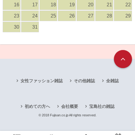
16
17
18
19
20
21
22
23
24
25
26
27
28
29
30
31
女性ファッション雑誌
その他雑誌
全雑誌
初めての方へ
会社概要
宝島社の雑誌
© 2018 Fujisan.co.jp All rights reserved.