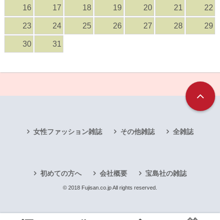
16
17
18
19
20
21
22
23
24
25
26
27
28
29
30
31
女性ファッション雑誌
その他雑誌
全雑誌
初めての方へ
会社概要
宝島社の雑誌
© 2018 Fujisan.co.jp All rights reserved.