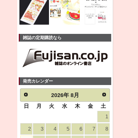
雑誌の定期購読なら
発売カレンダー
2026
年
8月
日
月
火
水
木
金
土
1
2
3
4
5
6
7
8