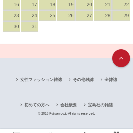
16
17
18
19
20
21
22
23
24
25
26
27
28
29
30
31
女性ファッション雑誌
その他雑誌
全雑誌
初めての方へ
会社概要
宝島社の雑誌
© 2018 Fujisan.co.jp All rights reserved.