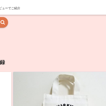
ビューでご紹介
録