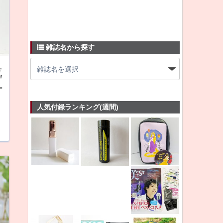
雑誌名から探す
号
ザ
ー
人気付録ランキング(週間)