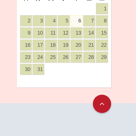
1
2
3
4
5
6
7
8
9
10
11
12
13
14
15
16
17
18
19
20
21
22
23
24
25
26
27
28
29
30
31