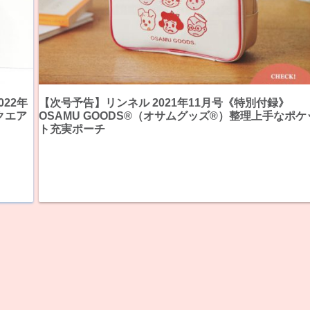
22年
【次号予告】リンネル 2021年11月号《特別付録》
クエア
OSAMU GOODS®（オサムグッズ®）整理上手なポケ
ト充実ポーチ