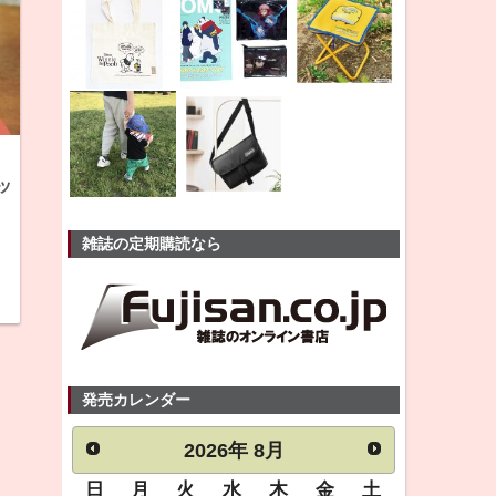
ッ
雑誌の定期購読なら
発売カレンダー
2026
年
8月
日
月
火
水
木
金
土