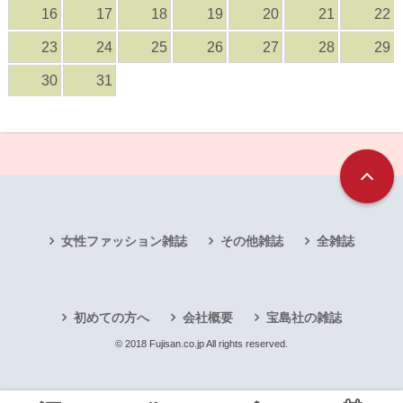
16
17
18
19
20
21
22
23
24
25
26
27
28
29
30
31
女性ファッション雑誌
その他雑誌
全雑誌
初めての方へ
会社概要
宝島社の雑誌
© 2018 Fujisan.co.jp All rights reserved.