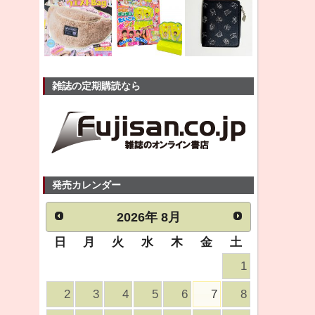
雑誌の定期購読なら
発売カレンダー
2026
年
8月
日
月
火
水
木
金
土
1
2
3
4
5
6
7
8