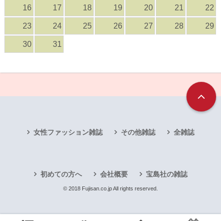
16
17
18
19
20
21
22
23
24
25
26
27
28
29
30
31
女性ファッション雑誌
その他雑誌
全雑誌
初めての方へ
会社概要
宝島社の雑誌
© 2018 Fujisan.co.jp All rights reserved.