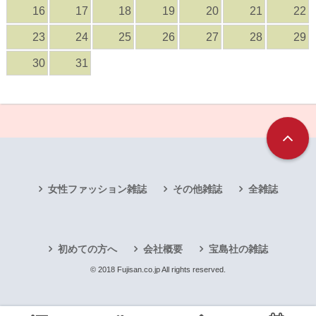
16
17
18
19
20
21
22
23
24
25
26
27
28
29
30
31
女性ファッション雑誌
その他雑誌
全雑誌
初めての方へ
会社概要
宝島社の雑誌
© 2018 Fujisan.co.jp All rights reserved.