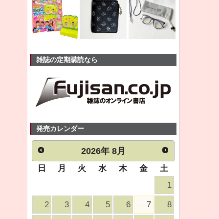
雑誌の定期購読なら
発売カレンダー
2026
年
8月
日
月
火
水
木
金
土
1
2
3
4
5
6
7
8